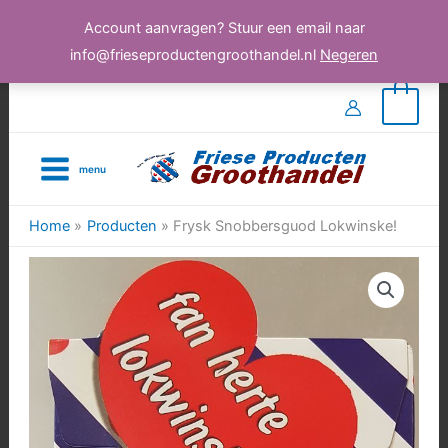
Account aanvragen? Stuur een email naar
info@frieseproductengroothandel.nl
Negeren
Ga
0
naar
de
menu
inhoud
Home
Producten
Frysk Snobbersguod Lokwinske!