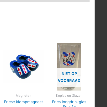
NIET OP
VOORRAAD
Magneten
Kopjes en Glazen
Friese klompmagneet
Fries longdrinkglas
Fryslân