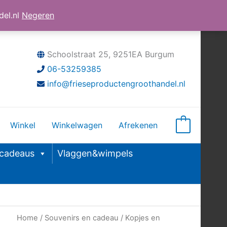
el.nl
Negeren
Schoolstraat 25, 9251EA Burgum
06-53259385
info@frieseproductengroothandel.nl
Winkel
Winkelwagen
Afrekenen
0
&cadeaus
Vlaggen&wimpels
Home
/
Souvenirs en cadeau
/
Kopjes en