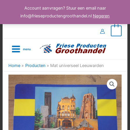
Account aanvragen? Stuur een email naar
info@frieseproductengroothandel.nl
Negeren
Ga
0
naar
de
menu
inhoud
Home
Producten
Mat universeel Leeuwarden