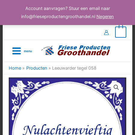
Account aanvragen? Stuur een email naar
info@frieseproductengroothandel.nl
Negeren
Ga
0
naar
de
menu
inhoud
Home
Producten
Leeuwarder tegel 058