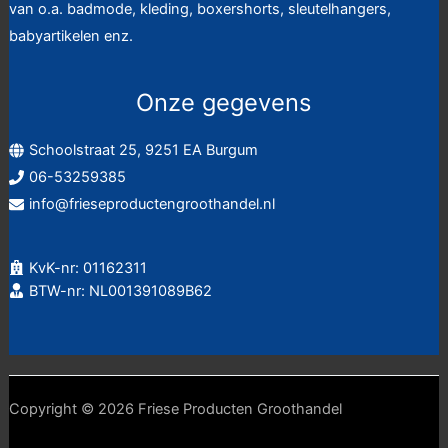
van o.a. badmode, kleding, boxershorts, sleutelhangers,
babyartikelen enz.
Onze gegevens
Schoolstraat 25, 9251 EA Burgum
06-53259385
info@frieseproductengroothandel.nl
KvK-nr: 01162311
BTW-nr: NL001391089B62
Copyright © 2026 Friese Producten Groothandel