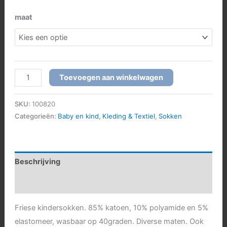
maat
Friese
Toevoegen aan winkelwagen
sokken
kinder
SKU:
100820
aantal
Categorieën:
Baby en kind
,
Kleding & Textiel
,
Sokken
Beschrijving
Aanvullende informatie
Friese kindersokken. 85% katoen, 10% polyamide en 5%
elastomeer, wasbaar op 40graden. Diverse maten. Ook