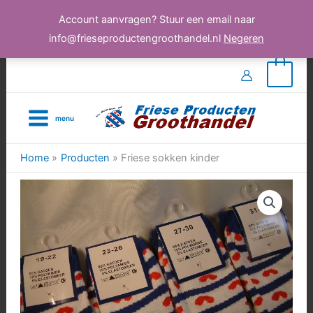
Account aanvragen? Stuur een email naar
info@frieseproductengroothandel.nl
Negeren
Ga
0
naar
de
menu
inhoud
Home
Producten
Friese sokken kinder