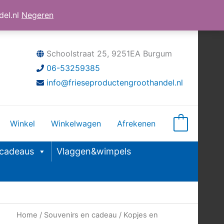
el.nl
Negeren
Schoolstraat 25, 9251EA Burgum
06-53259385
info@frieseproductengroothandel.nl
Winkel
Winkelwagen
Afrekenen
0
&cadeaus
Vlaggen&wimpels
Home
/
Souvenirs en cadeau
/
Kopjes en