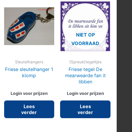
NIET OP
VOORRAAD
Sleutelhangers
(Spreuk)tegeltjes
Friese sleutelhanger 1
Friese tegel De
klomp
mearwearde fan it
libben
Login voor prijzen
Login voor prijzen
Lees
Lees
verder
verder