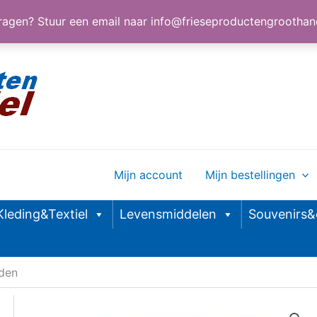
agen? Stuur een email naar
info@frieseproductengroothand
Mijn account
Mijn bestellingen
Kleding&Textiel
Levensmiddelen
Souvenirs
eden