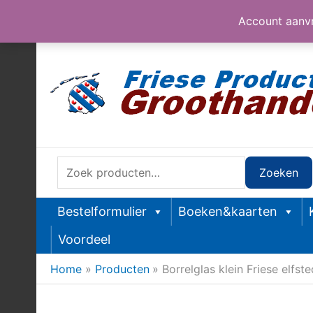
Account aanvr
Ga
naar
de
inhoud
Zoeken
Zoeken
naar:
Bestelformulier
Boeken&kaarten
Voordeel
Home
Producten
Borrelglas klein Friese elfst