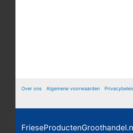
Over ons
Algemene voorwaarden
Privacybelei
FrieseProductenGroothandel.n