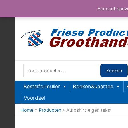
Account aanvr
Ga
naar
de
inhoud
Zoeken
Zoeken
naar:
Bestelformulier
Boeken&kaarten
Voordeel
Home
Producten
Autoshirt eigen tekst