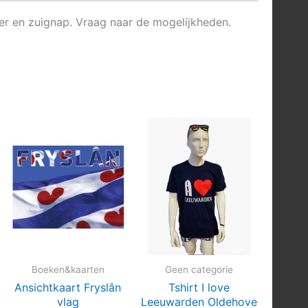
ger en zuignap. Vraag naar de mogelijkheden.
Boeken&kaarten
Geen categorie
Ansichtkaart Fryslân
Tshirt I love
vlag
Leeuwarden Oldehove