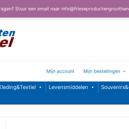
agen? Stuur een email naar
info@frieseproductengroothand
Mijn account
Mijn bestellingen
Kleding&Textiel
Levensmiddelen
Souvenirs