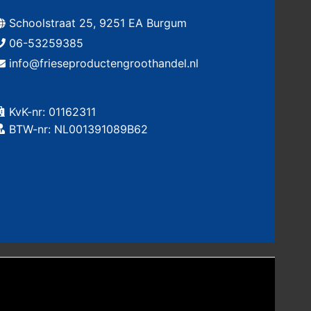
Schoolstraat 25, 9251 EA Burgum
06-53259385
info@frieseproductengroothandel.nl
KvK-nr: 01162311
BTW-nr: NL001391089B62