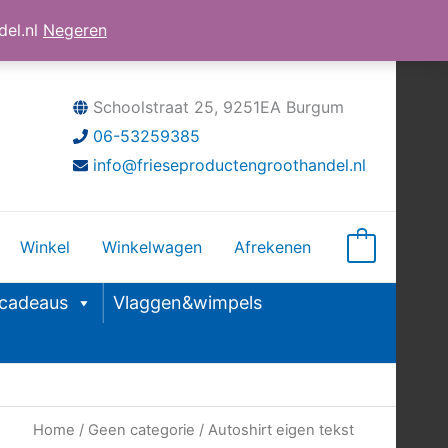
el.nl
Negeren
Schoolstraat 25, 9251EA Burgum
06-53259385
info@frieseproductengroothandel.nl
Winkel
Winkelwagen
Afrekenen
0
&cadeaus
Vlaggen&wimpels
Home
/
Geen categorie
/ Autoshirt eigen tekst